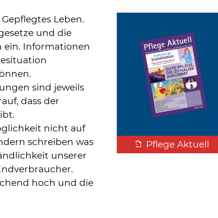
d Gepflegtes Leben.
egesetze und die
 ein. Informationen
gesituation
können.
ungen sind jeweils
auf, dass der
ibt.
lichkeit nicht auf
ndern schreiben was
Pflege Aktuell
tändlichkeit unserer
Endverbraucher.
echend hoch und die