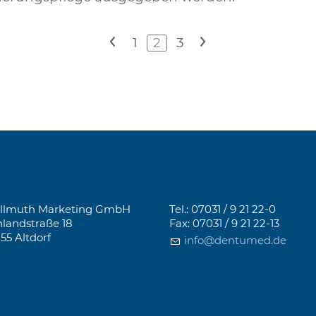
<
1
2
3
>
llmuth Marketing GmbH
Tel.: 07031 / 9 21 22-0
landstraße 18
Fax: 07031 / 9 21 22-13
155 Altdorf
info@dentumed.de