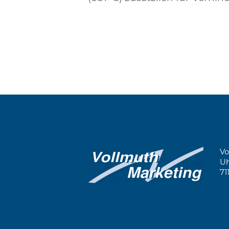
Vo
Uh
71