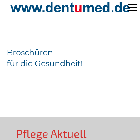
Pflege Aktuell /
Gepflegtes Leben
Broschüren
Ärzteverzeichnisse
für die Gesundheit!
Preislisten
Über Uns
Kontakt
Pflege Aktuell