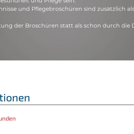
esundheit und Pflege sein.
hnisse und Pflegebroschüren sind zusätzlich a
tung der Broschüren statt als schon durch die 
tionen
unden