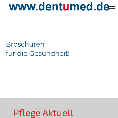
Pflege Aktuell /
Gepflegtes Leben
Broschüren
Ärzteverzeichnisse
für die Gesundheit!
Preislisten
Über Uns
Kontakt
Pflege Aktuell