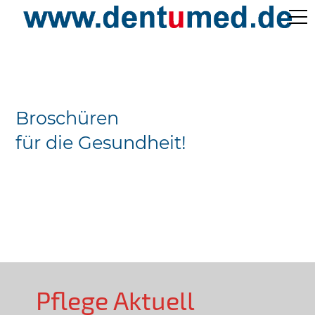
Pflege Aktuell /
Gepflegtes Leben
Broschüren
Ärzteverzeichnisse
für die Gesundheit!
Preislisten
Über Uns
Kontakt
Pflege Aktuell