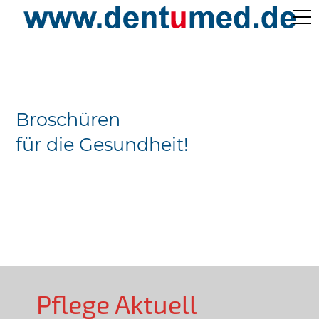
Pflege Aktuell /
Gepflegtes Leben
Broschüren
Ärzteverzeichnisse
für die Gesundheit!
Preislisten
Über Uns
Kontakt
Pflege Aktuell