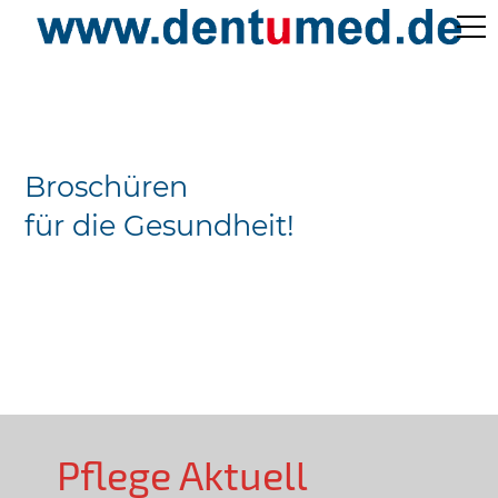
Pflege Aktuell /
Gepflegtes Leben
Broschüren
Ärzteverzeichnisse
für die Gesundheit!
Preislisten
Über Uns
Kontakt
Pflege Aktuell