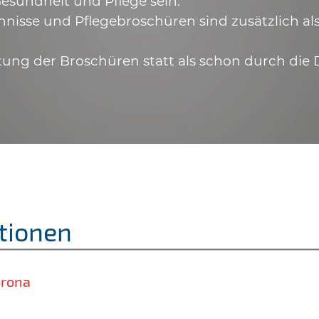
esundheit und Pflege sein.
hnisse und Pflegebroschüren sind zusätzlich a
tung der Broschüren statt als schon durch die 
tionen
orona