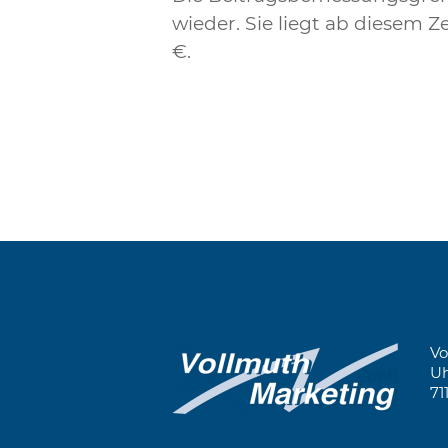
wieder. Sie liegt ab diesem Z
€.
Vo
Uh
71