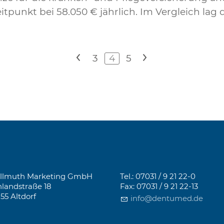
eitpunkt bei 58.050 € jährlich. Im Vergleich lag
<
3
4
5
>
llmuth Marketing GmbH
Tel.: 07031 / 9 21 22-0
landstraße 18
Fax: 07031 / 9 21 22-13
155 Altdorf
info@dentumed.de