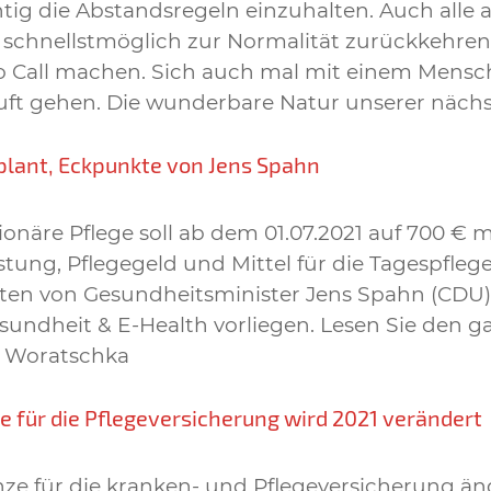
ichtig die Abstandsregeln einzuhalten. Auch alle
schnellstmöglich zur Normalität zurückkehren.
eo Call machen. Sich auch mal mit einem Men
he Luft gehen. Die wunderbare Natur unserer n
plant, Eckpunkte von Jens Spahn
tionäre Pflege soll ab dem 01.07.2021 auf 700 €
tung, Pflegegeld und Mittel für die Tagespfleg
kten von Gesundheitsminister Jens Spahn (CDU
ndheit & E-Health vorliegen. Lesen Sie den gan
r Woratschka
 für die Pflegeversicherung wird 2021 verändert
e für die kranken- und Pflegeversicherung änd